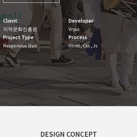
Client
Developer
지역문화진흥원
Vryus
Project Type
Process
Responsive Web
Html , Css , Js
DESIGN CONCEPT